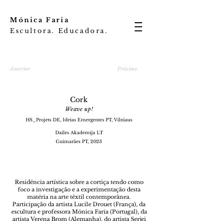
Mónica Faria
Escultora. Educadora.
Anterior
Próximo
Cork
Weave up!
HS_Projets DE, Ideias Emergentes PT, Vilniaus
Dailes
Aka
demija LT
Guimarães PT, 2023
Residência artística sobre a cortiça tendo como
foco a investigação e a experimentação desta
matéria na arte têxtil contemporânea.
Participação da artista Lucile Drouet (França), da
escultura e professora Mónica Faria (Portugal), da
artista Verena Brom (Alemanha), do artista Serjei