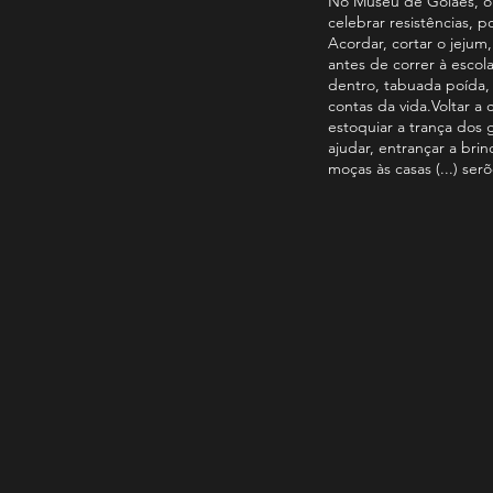
No Museu de Golães, o
celebrar resistências, 
Acordar, cortar o jejum,
antes de correr à escola,
dentro, tabuada poída, 
contas da vida.Voltar a 
estoquiar a trança dos 
ajudar, entrançar a brinc
moças às casas (...) ser