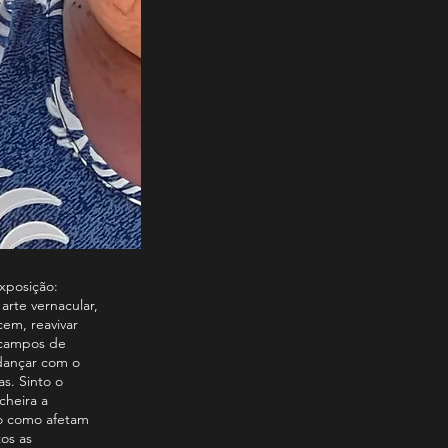
exposição:
rte vernacular,
em, reavivar
o campos de
 dançar com o
s. Sinto o
cheira a
jo como afetam
os as