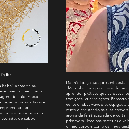
 Palha.
De três braças se apresenta esta 
 Palha" percorre os
"Mergulhar nos processos de uma a
desenham no reencontro
aprender práticas que se desvanec
isagem de Fafe. A este
tradições, criar relações. Percorr
abraçados pelas artesãs e
centeio, observando as espigas a
e comprometem em
vento e escutando as suas conversa
s, para se reinventarem
aroma da ferrã acabada de cortar, 
 avenidas do saber.
primavera. Toco nas matérias e ve
o meu corpo e como os meus gest