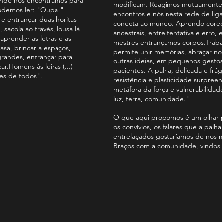
nde nos encontramos para
modificam. Reagimos mutuamente
podemos ler: "Oupa!"
encontros e nós nesta rede de li
 e entrançar duas horitas
conecta ao mundo. Aprendo coreo
 sacola ao través, lousa lá
ancestrais, entre tentativa e erro,
aprender as letras e as
mestres entrançamos corpos.Traba
casa, brincar a espaços,
permite unir memórias, abraçar no
grandes, entrançar para
outras ideias, em pequenos gestos
ar.Homens às leiras (...)
pacientes. A palha, delicada e frág
ões de todos".
resistência e plasticidade surpree
metáfora da força e vulnerabilida
luz, terra, comunidade."
O que aqui propomos é um olhar p
os convívios, os falares que a palh
entrelaçados gostaríamos de nos 
Braços com a comunidade, vindos d