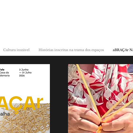
Cultura instável
Histórias inscritas na trama dos espaços
aBRAÇAr Na