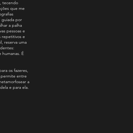
, tecendo
gações que me
grafias
 e guiada por
lhar a palha
vas pessoas e
 repetitivos e
il, reserva uma
ndentes:
de humanas. É
ara os fazeres,
a permite entre
metamorfosear a
ela e para ela.